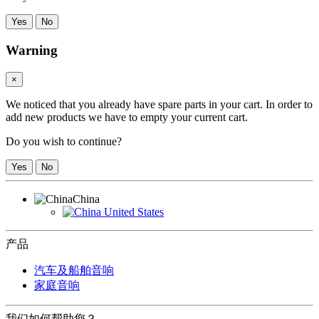
Yes
No
Warning
×
We noticed that you already have spare parts in your cart. In order to
add new products we have to empty your current cart.
Do you wish to continue?
Yes
No
China
United States
产品
汽车及船舶音响
家庭音响
我们如何帮助您？